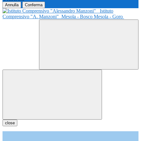
Annulla
Conferma
Istituto
Comprensivo "A. Manzoni"
Mesola - Bosco Mesola - Goro
close