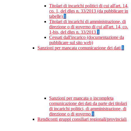
Titolari di incarichi politici di cui all'art. 14,
co. 1, del dlgs n. 33/2013 (da pubblicare in
tabelle)
1
Titolari di incarichi di amministrazione, di
direzione o di governo di cui all'art. 14, co.
1-bis, del dlgs n. 33/2013
1
Cessati dall'incarico (documentazione da
pubblicare sul sito web)
Sanzioni per mancata comunicazione dei dati
1
Sanzioni per mancata o incompleta
comunicazione dei dati da parte dei titolari
di incarichi politici, di amministrazione, di
direzione o di governo
1
Rendiconti gruppi consiliari regionali/provinciali