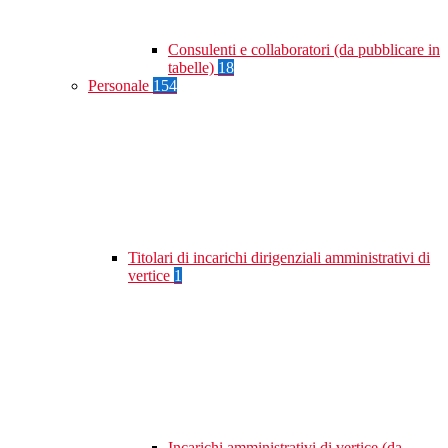
Consulenti e collaboratori (da pubblicare in
tabelle)
18
Personale
154
Titolari di incarichi dirigenziali amministrativi di
vertice
1
Incarichi amministrativi di vertice (da