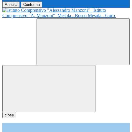
Annulla
Conferma
Istituto
Comprensivo "A. Manzoni"
Mesola - Bosco Mesola - Goro
close