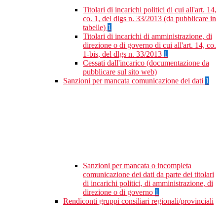
Titolari di incarichi politici di cui all'art. 14,
co. 1, del dlgs n. 33/2013 (da pubblicare in
tabelle)
1
Titolari di incarichi di amministrazione, di
direzione o di governo di cui all'art. 14, co.
1-bis, del dlgs n. 33/2013
1
Cessati dall'incarico (documentazione da
pubblicare sul sito web)
Sanzioni per mancata comunicazione dei dati
1
Sanzioni per mancata o incompleta
comunicazione dei dati da parte dei titolari
di incarichi politici, di amministrazione, di
direzione o di governo
1
Rendiconti gruppi consiliari regionali/provinciali