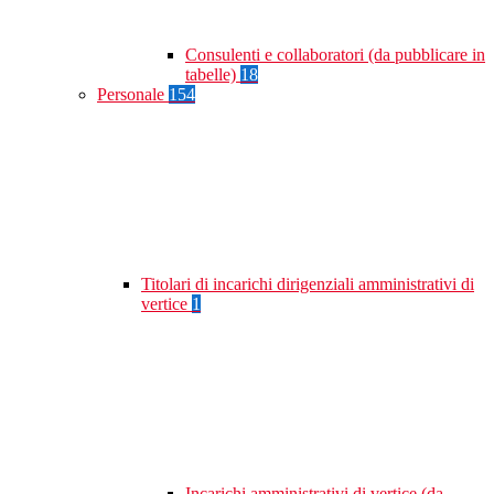
Consulenti e collaboratori (da pubblicare in
tabelle)
18
Personale
154
Titolari di incarichi dirigenziali amministrativi di
vertice
1
Incarichi amministrativi di vertice (da