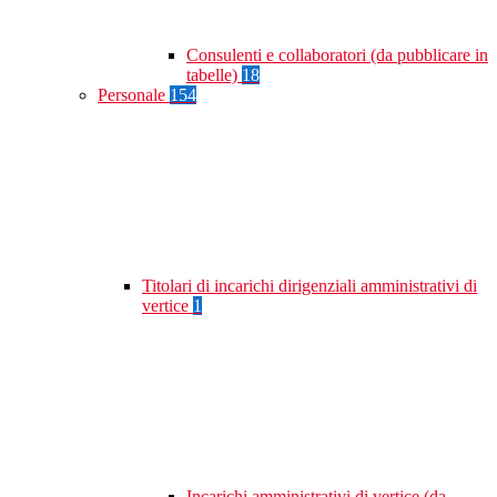
Consulenti e collaboratori (da pubblicare in
tabelle)
18
Personale
154
Titolari di incarichi dirigenziali amministrativi di
vertice
1
Incarichi amministrativi di vertice (da