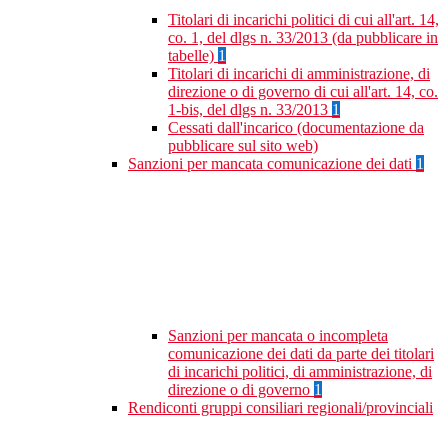
Titolari di incarichi politici di cui all'art. 14,
co. 1, del dlgs n. 33/2013 (da pubblicare in
tabelle)
1
Titolari di incarichi di amministrazione, di
direzione o di governo di cui all'art. 14, co.
1-bis, del dlgs n. 33/2013
1
Cessati dall'incarico (documentazione da
pubblicare sul sito web)
Sanzioni per mancata comunicazione dei dati
1
Sanzioni per mancata o incompleta
comunicazione dei dati da parte dei titolari
di incarichi politici, di amministrazione, di
direzione o di governo
1
Rendiconti gruppi consiliari regionali/provinciali