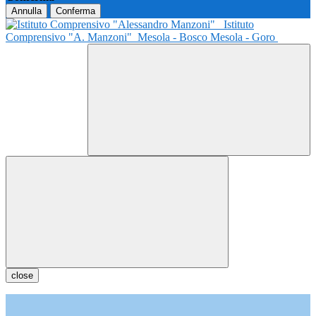
Annulla
Conferma
Istituto
Comprensivo "A. Manzoni"
Mesola - Bosco Mesola - Goro
close