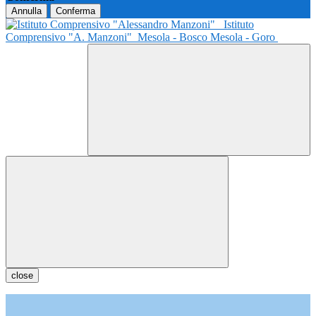
Annulla
Conferma
Istituto
Comprensivo "A. Manzoni"
Mesola - Bosco Mesola - Goro
close