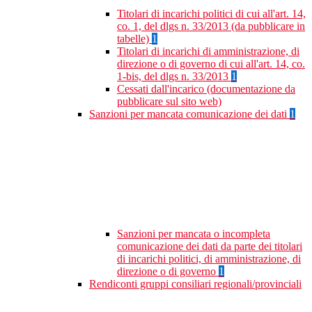
Titolari di incarichi politici di cui all'art. 14,
co. 1, del dlgs n. 33/2013 (da pubblicare in
tabelle)
1
Titolari di incarichi di amministrazione, di
direzione o di governo di cui all'art. 14, co.
1-bis, del dlgs n. 33/2013
1
Cessati dall'incarico (documentazione da
pubblicare sul sito web)
Sanzioni per mancata comunicazione dei dati
1
Sanzioni per mancata o incompleta
comunicazione dei dati da parte dei titolari
di incarichi politici, di amministrazione, di
direzione o di governo
1
Rendiconti gruppi consiliari regionali/provinciali