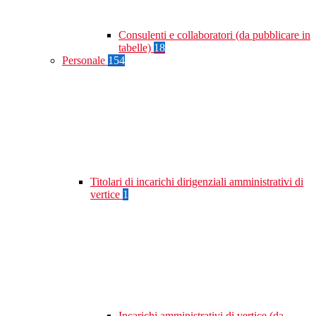
Consulenti e collaboratori (da pubblicare in
tabelle)
18
Personale
154
Titolari di incarichi dirigenziali amministrativi di
vertice
1
Incarichi amministrativi di vertice (da