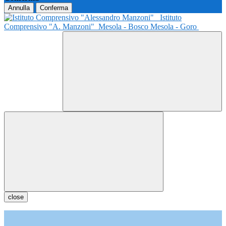
Annulla
Conferma
Istituto
Comprensivo "A. Manzoni"
Mesola - Bosco Mesola - Goro
close