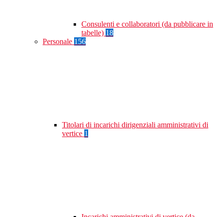
Consulenti e collaboratori (da pubblicare in
tabelle)
18
Personale
156
Titolari di incarichi dirigenziali amministrativi di
vertice
1
Incarichi amministrativi di vertice (da