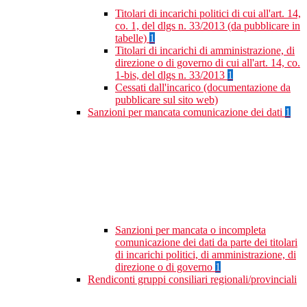
Titolari di incarichi politici di cui all'art. 14,
co. 1, del dlgs n. 33/2013 (da pubblicare in
tabelle)
1
Titolari di incarichi di amministrazione, di
direzione o di governo di cui all'art. 14, co.
1-bis, del dlgs n. 33/2013
1
Cessati dall'incarico (documentazione da
pubblicare sul sito web)
Sanzioni per mancata comunicazione dei dati
1
Sanzioni per mancata o incompleta
comunicazione dei dati da parte dei titolari
di incarichi politici, di amministrazione, di
direzione o di governo
1
Rendiconti gruppi consiliari regionali/provinciali