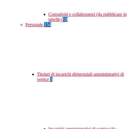
Consulenti e collaboratori (da pubblicare in
tabelle)
18
Personale
154
Titolari di incarichi dirigenziali amministrativi di
vertice
1
Incarichi amministrativi di vertice (da