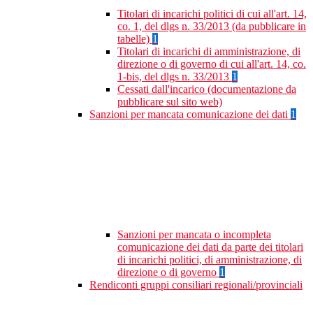
Titolari di incarichi politici di cui all'art. 14,
co. 1, del dlgs n. 33/2013 (da pubblicare in
tabelle)
1
Titolari di incarichi di amministrazione, di
direzione o di governo di cui all'art. 14, co.
1-bis, del dlgs n. 33/2013
1
Cessati dall'incarico (documentazione da
pubblicare sul sito web)
Sanzioni per mancata comunicazione dei dati
1
Sanzioni per mancata o incompleta
comunicazione dei dati da parte dei titolari
di incarichi politici, di amministrazione, di
direzione o di governo
1
Rendiconti gruppi consiliari regionali/provinciali