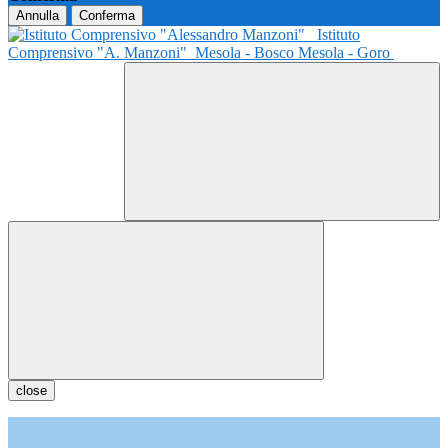
Annulla
Conferma
Istituto
Comprensivo "A. Manzoni"
Mesola - Bosco Mesola - Goro
close