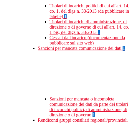
Titolari di incarichi politici di cui all'art. 14,
co. 1, del dlgs n. 33/2013 (da pubblicare in
tabelle)
1
Titolari di incarichi di amministrazione, di
direzione o di governo di cui all'art. 14, co.
1-bis, del dlgs n. 33/2013
1
Cessati dall'incarico (documentazione da
pubblicare sul sito web)
Sanzioni per mancata comunicazione dei dati
1
Sanzioni per mancata o incompleta
comunicazione dei dati da parte dei titolari
di incarichi politici, di amministrazione, di
direzione o di governo
1
Rendiconti gruppi consiliari regionali/provinciali