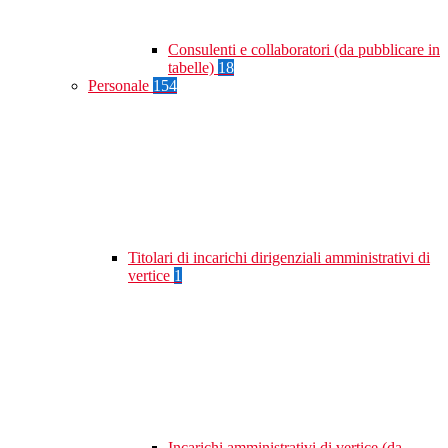
Consulenti e collaboratori (da pubblicare in
tabelle)
18
Personale
154
Titolari di incarichi dirigenziali amministrativi di
vertice
1
Incarichi amministrativi di vertice (da