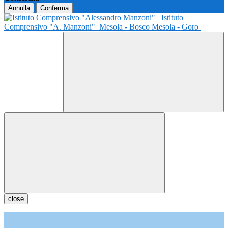
Annulla
Conferma
Istituto
Comprensivo "A. Manzoni"
Mesola - Bosco Mesola - Goro
close