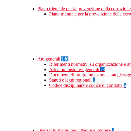
Piano triennale per la prevenzione della corruzione
Piano triennale per la prevenzione della co
Atti generali
140
Riferimenti normativi su organizzazione e at
Atti amministrativi generali
73
Documenti di programmazione strategico-ge
Statuti e leggi regionali
1
Codice disciplinare e codice di condotta
6
Oneri informativi per cittadini e imprese
1