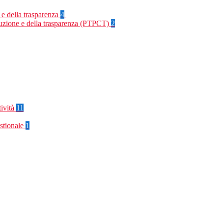
 e della trasparenza
4
rruzione e della trasparenza (PTPCT)
2
tività
11
stionale
1