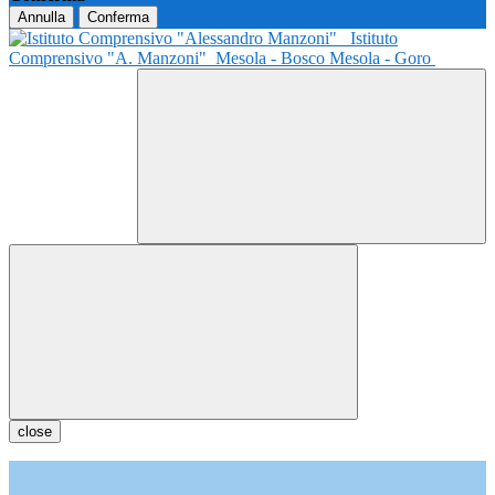
Annulla
Conferma
Istituto
Comprensivo "A. Manzoni"
Mesola - Bosco Mesola - Goro
close