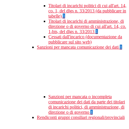
Titolari di incarichi politici di cui all'art. 14,
co. 1, del dlgs n. 33/2013 (da pubblicare in
tabelle)
1
Titolari di incarichi di amministrazione, di
direzione o di governo di cui all'art. 14, co.
1-bis, del dlgs n. 33/2013
1
Cessati dall'incarico (documentazione da
pubblicare sul sito web)
Sanzioni per mancata comunicazione dei dati
1
Sanzioni per mancata o incompleta
comunicazione dei dati da parte dei titolari
di incarichi politici, di amministrazione, di
direzione o di governo
1
Rendiconti gruppi consiliari regionali/provinciali