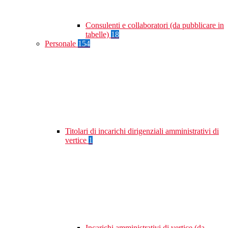
Consulenti e collaboratori (da pubblicare in
tabelle)
18
Personale
154
Titolari di incarichi dirigenziali amministrativi di
vertice
1
Incarichi amministrativi di vertice (da