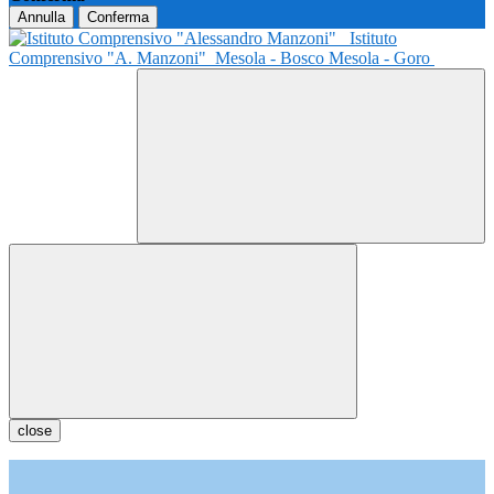
Annulla
Conferma
Istituto
Comprensivo "A. Manzoni"
Mesola - Bosco Mesola - Goro
close