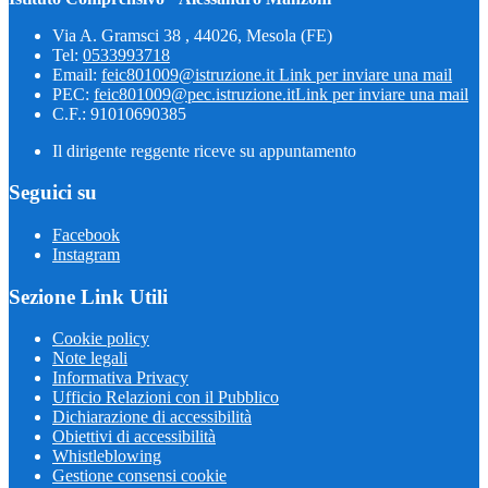
Via A. Gramsci 38 , 44026, Mesola (FE)
Tel:
0533993718
Email:
feic801009@istruzione.it
Link per inviare una mail
PEC:
feic801009@pec.istruzione.it
Link per inviare una mail
C.F.: 91010690385
Il dirigente reggente riceve su appuntamento
Seguici su
Facebook
Instagram
Sezione Link Utili
Cookie policy
Note legali
Informativa Privacy
Ufficio Relazioni con il Pubblico
Dichiarazione di accessibilità
Obiettivi di accessibilità
Whistleblowing
Gestione consensi cookie