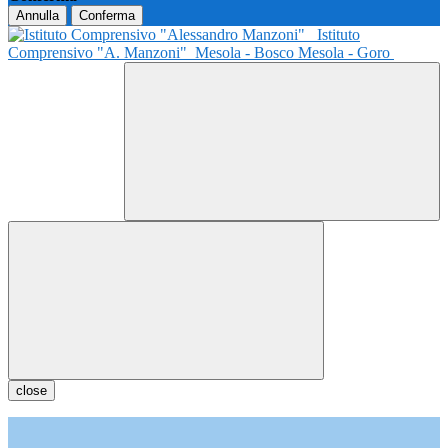
Annulla
Conferma
Istituto
Comprensivo "A. Manzoni"
Mesola - Bosco Mesola - Goro
close