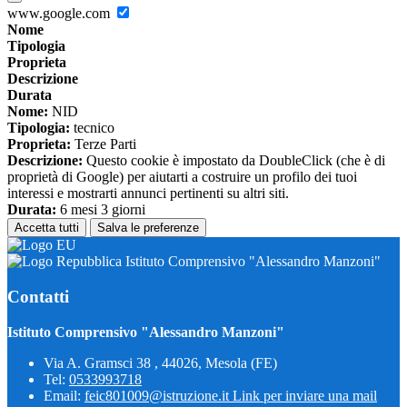
www.google.com
Nome
Tipologia
Proprieta
Descrizione
Durata
Nome:
NID
Tipologia:
tecnico
Proprieta:
Terze Parti
Descrizione:
Questo cookie è impostato da DoubleClick (che è di
proprietà di Google) per aiutarti a costruire un profilo dei tuoi
interessi e mostrarti annunci pertinenti su altri siti.
Durata:
6 mesi 3 giorni
Accetta tutti
Salva le preferenze
Istituto Comprensivo "Alessandro Manzoni"
Contatti
Istituto Comprensivo "Alessandro Manzoni"
Via A. Gramsci 38 , 44026, Mesola (FE)
Tel:
0533993718
Email:
feic801009@istruzione.it
Link per inviare una mail