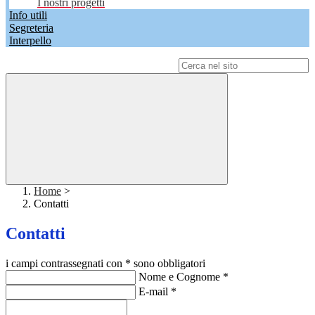
I nostri progetti
Info utili
Segreteria
Interpello
Campo di ricerca per le pagine del sito
Home
>
Contatti
Contatti
i campi contrassegnati con * sono obbligatori
Nome e Cognome
*
E-mail
*