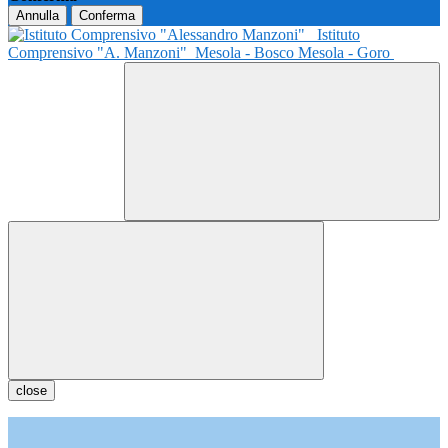
Annulla
Conferma
Istituto
Comprensivo "A. Manzoni"
Mesola - Bosco Mesola - Goro
close