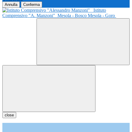
Annulla
Conferma
Istituto
Comprensivo "A. Manzoni"
Mesola - Bosco Mesola - Goro
close