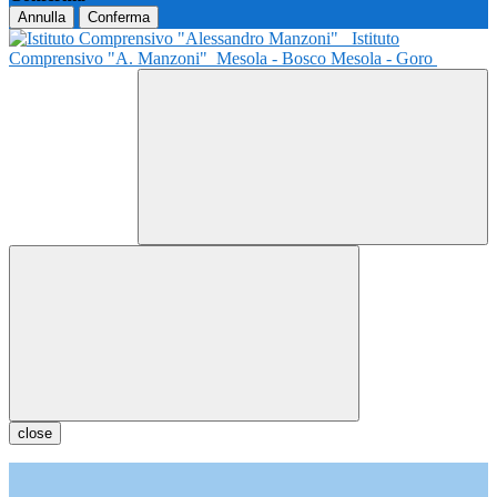
Annulla
Conferma
Istituto
Comprensivo "A. Manzoni"
Mesola - Bosco Mesola - Goro
close