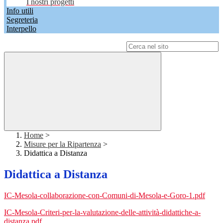
I nostri progetti
Info utili
Segreteria
Interpello
Campo di ricerca per le pagine del sito
Home
>
Misure per la Ripartenza
>
Didattica a Distanza
Didattica a Distanza
IC-Mesola-collaborazione-con-Comuni-di-Mesola-e-Goro-1.pdf
IC-Mesola-Criteri-per-la-valutazione-delle-attività-didattiche-a-
distanza.pdf