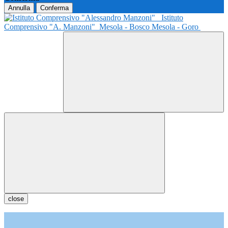
Annulla
Conferma
Istituto
Comprensivo "A. Manzoni"
Mesola - Bosco Mesola - Goro
close