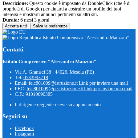
Descrizione:
Questo cookie è impostato da DoubleClick (che è di
proprietà di Google) per aiutarti a costruire un profilo dei tuoi
interessi e mostrarti annunci pertinenti su altri siti.
Durata:
6 mesi 3 giorni
Accetta tutti
Salva le preferenze
Istituto Comprensivo "Alessandro Manzoni"
Contatti
Istituto Comprensivo "Alessandro Manzoni"
Via A. Gramsci 38 , 44026, Mesola (FE)
Tel:
0533993718
Email:
feic801009@istruzione.it
Link per inviare una mail
PEC:
feic801009@pec.istruzione.it
Link per inviare una mail
C.F.: 91010690385
Il dirigente reggente riceve su appuntamento
Seguici su
Facebook
Instagram