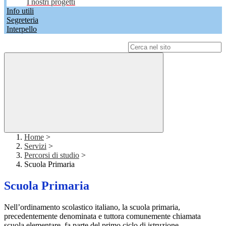
I nostri progetti
Info utili
Segreteria
Interpello
Campo di ricerca per le pagine del sito
Home
>
Servizi
>
Percorsi di studio
>
Scuola Primaria
Scuola Primaria
Nell’ordinamento scolastico italiano, la scuola primaria,
precedentemente denominata e tuttora comunemente chiamata
scuola elementare, fa parte del primo ciclo di istruzione.