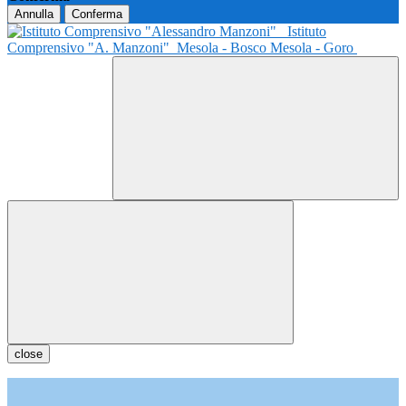
Annulla
Conferma
Istituto
Comprensivo "A. Manzoni"
Mesola - Bosco Mesola - Goro
close