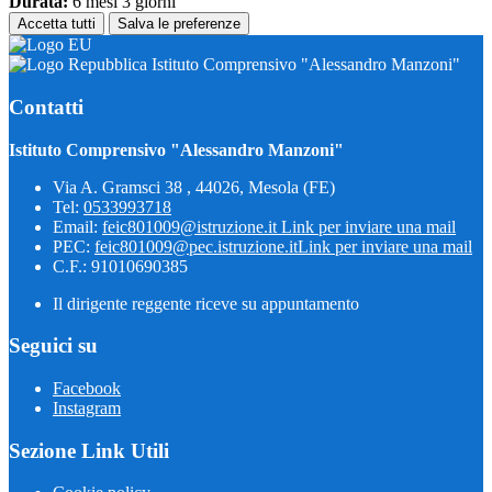
Durata:
6 mesi 3 giorni
Accetta tutti
Salva le preferenze
Istituto Comprensivo "Alessandro Manzoni"
Contatti
Istituto Comprensivo "Alessandro Manzoni"
Via A. Gramsci 38 , 44026, Mesola (FE)
Tel:
0533993718
Email:
feic801009@istruzione.it
Link per inviare una mail
PEC:
feic801009@pec.istruzione.it
Link per inviare una mail
C.F.: 91010690385
Il dirigente reggente riceve su appuntamento
Seguici su
Facebook
Instagram
Sezione Link Utili