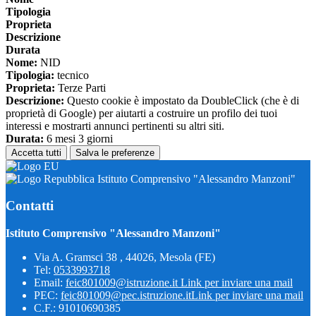
Tipologia
Proprieta
Descrizione
Durata
Nome:
NID
Tipologia:
tecnico
Proprieta:
Terze Parti
Descrizione:
Questo cookie è impostato da DoubleClick (che è di
proprietà di Google) per aiutarti a costruire un profilo dei tuoi
interessi e mostrarti annunci pertinenti su altri siti.
Durata:
6 mesi 3 giorni
Accetta tutti
Salva le preferenze
Istituto Comprensivo "Alessandro Manzoni"
Contatti
Istituto Comprensivo "Alessandro Manzoni"
Via A. Gramsci 38 , 44026, Mesola (FE)
Tel:
0533993718
Email:
feic801009@istruzione.it
Link per inviare una mail
PEC:
feic801009@pec.istruzione.it
Link per inviare una mail
C.F.: 91010690385