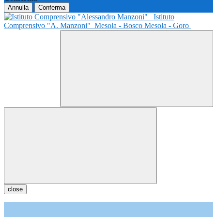
Annulla
Conferma
Istituto
Comprensivo "A. Manzoni"
Mesola - Bosco Mesola - Goro
close