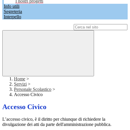
I nostri progetti
Info utili
Segreteria
Interpello
Campo di ricerca per le pagine del sito
Home
>
Servizi
>
Personale Scolastico
>
Accesso Civico
Accesso Civico
L’accesso civico, è il diritto per chiunque di richiedere la
divulgazione dei atti da parte dell'amministrazione pubblica.