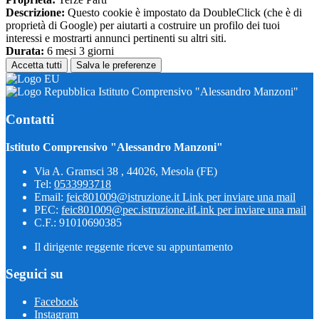
Descrizione:
Questo cookie è impostato da DoubleClick (che è di
proprietà di Google) per aiutarti a costruire un profilo dei tuoi
interessi e mostrarti annunci pertinenti su altri siti.
Durata:
6 mesi 3 giorni
Accetta tutti
Salva le preferenze
Istituto Comprensivo "Alessandro Manzoni"
Contatti
Istituto Comprensivo "Alessandro Manzoni"
Via A. Gramsci 38 , 44026, Mesola (FE)
Tel:
0533993718
Email:
feic801009@istruzione.it
Link per inviare una mail
PEC:
feic801009@pec.istruzione.it
Link per inviare una mail
C.F.: 91010690385
Il dirigente reggente riceve su appuntamento
Seguici su
Facebook
Instagram