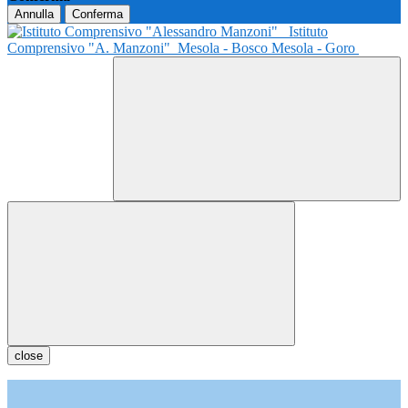
Annulla
Conferma
Istituto
Comprensivo "A. Manzoni"
Mesola - Bosco Mesola - Goro
close