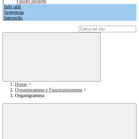
I nostri progetti
Info utili
Segreteria
Interpello
Campo di ricerca per le pagine del sito
Home
>
Organigramma e Funzionigramma
>
Organigramma