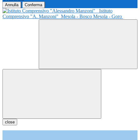
Annulla
Conferma
Istituto
Comprensivo "A. Manzoni"
Mesola - Bosco Mesola - Goro
close