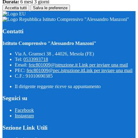
Durata:
6 mesi 3 giorni
Accetta tutti
Salva le preferenze
Istituto Comprensivo "Alessandro Manzoni"
Contatti
Istituto Comprensivo "Alessandro Manzoni"
Via A. Gramsci 38 , 44026, Mesola (FE)
Tel:
0533993718
Email:
feic801009@istruzione.it
Link per inviare una mail
PEC:
feic801009@pec.istruzione.it
Link per inviare una mail
C.F.: 91010690385
Il dirigente reggente riceve su appuntamento
Seguici su
Facebook
Instagram
Sezione Link Utili