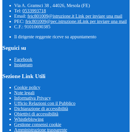
Via A. Gramsci 38 , 44026, Mesola (FE)
Tel:
0533993718
Email:
feic801009@istruzione.it
Link per inviare una mail
PEC:
feic801009@pec.istruzione.it
Link per inviare una mail
C.F.: 91010690385
Il dirigente reggente riceve su appuntamento
Seguici su
Facebook
Instagram
Sezione Link Utili
Cookie policy
Note legali
Informativa Privacy
Ufficio Relazioni con il Pubblico
Dichiarazione di accessibilità
Obiettivi di accessibilità
Whistleblowing
Gestione consensi cookie
Amministrazione trasparente