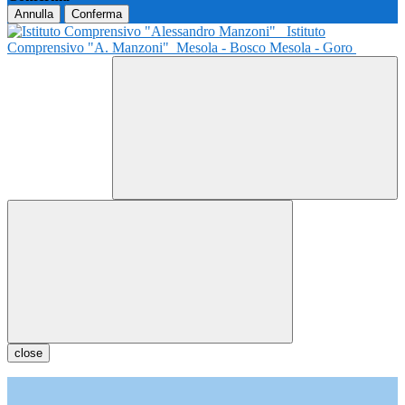
Annulla
Conferma
Istituto
Comprensivo "A. Manzoni"
Mesola - Bosco Mesola - Goro
close