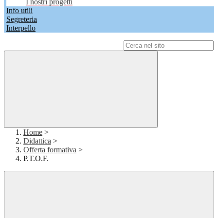
I nostri progetti
Info utili
Segreteria
Interpello
Campo di ricerca per le pagine del sito
Home
>
Didattica
>
Offerta formativa
>
P.T.O.F.