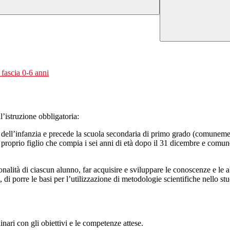
fascia 0-6 anni
l’istruzione obbligatoria:
uola dell’infanzia e precede la scuola secondaria di primo grado (comune
del proprio figlio che compia i sei anni di età dopo il 31 dicembre e comu
alità di ciascun alunno, far acquisire e sviluppare le conoscenze e le ab
e, di porre le basi per l’utilizzazione di metodologie scientifiche nello st
nari con gli obiettivi e le competenze attese.