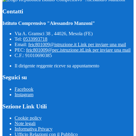
Contatti
Istituto Comprensivo "Alessandro Manzoni"
Via A. Gramsci 38 , 44026, Mesola (FE)
Tel:
0533993718
Email:
feic801009@istruzione.it
Link per inviare una mail
PEC:
feic801009@pec.istruzione.it
Link per inviare una mail
C.F.: 91010690385
Il dirigente reggente riceve su appuntamento
Seguici su
Facebook
Instagram
Sezione Link Utili
Cookie policy
Note legali
Informativa Privacy
Ufficio Relazioni con il Pubblico