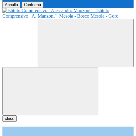
Annulla
Conferma
Istituto
Comprensivo "A. Manzoni"
Mesola - Bosco Mesola - Goro
close