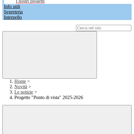
I nostri progetti
Info utili
Segreteria
Interpello
Campo di ricerca per le pagine del sito
Home
>
Novità
>
Le notizie
>
Progetto "Punto di vista" 2025-2026