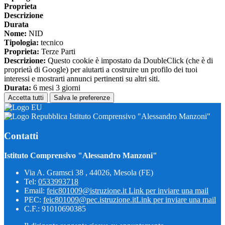
Proprieta
Descrizione
Durata
Nome:
NID
Tipologia:
tecnico
Proprieta:
Terze Parti
Descrizione:
Questo cookie è impostato da DoubleClick (che è di
proprietà di Google) per aiutarti a costruire un profilo dei tuoi
interessi e mostrarti annunci pertinenti su altri siti.
Durata:
6 mesi 3 giorni
Accetta tutti
Salva le preferenze
Istituto Comprensivo "Alessandro Manzoni"
Contatti
Istituto Comprensivo "Alessandro Manzoni"
Via A. Gramsci 38 , 44026, Mesola (FE)
Tel:
0533993718
Email:
feic801009@istruzione.it
Link per inviare una mail
PEC:
feic801009@pec.istruzione.it
Link per inviare una mail
C.F.: 91010690385