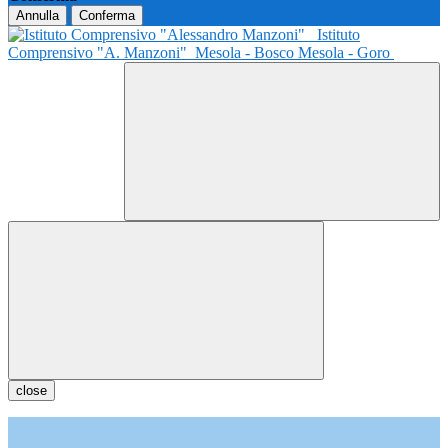
Annulla
Conferma
Istituto
Comprensivo "A. Manzoni"
Mesola - Bosco Mesola - Goro
close