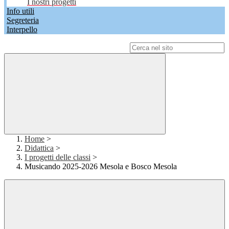
I nostri progetti
Info utili
Segreteria
Interpello
Campo di ricerca per le pagine del sito
Home
>
Didattica
>
I progetti delle classi
>
Musicando 2025-2026 Mesola e Bosco Mesola