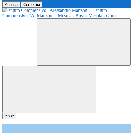
Annulla
Conferma
Istituto
Comprensivo "A. Manzoni"
Mesola - Bosco Mesola - Goro
close