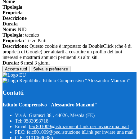
Nome
Tipologia
Proprieta
Descrizione
Durata
Nome:
NID
Tipologia:
tecnico
Proprieta:
Terze Parti
Descrizione:
Questo cookie è impostato da DoubleClick (che è di
proprietà di Google) per aiutarti a costruire un profilo dei tuoi
interessi e mostrarti annunci pertinenti su altri siti.
Durata:
6 mesi 3 giorni
Accetta tutti
Salva le preferenze
Istituto Comprensivo "Alessandro Manzoni"
Contatti
Istituto Comprensivo "Alessandro Manzoni"
Via A. Gramsci 38 , 44026, Mesola (FE)
Tel:
0533993718
Email:
feic801009@istruzione.it
Link per inviare una mail
PEC:
feic801009@pec.istruzione.it
Link per inviare una mail
C.F.: 91010690385