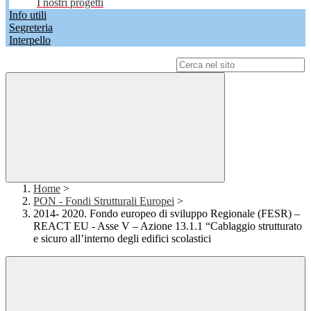
I nostri progetti
Info utili
Segreteria
Interpello
Campo di ricerca per le pagine del sito
Home
>
PON - Fondi Strutturali Europei
>
2014- 2020. Fondo europeo di sviluppo Regionale (FESR) –
REACT EU - Asse V – Azione 13.1.1 “Cablaggio strutturato
e sicuro all’interno degli edifici scolastici