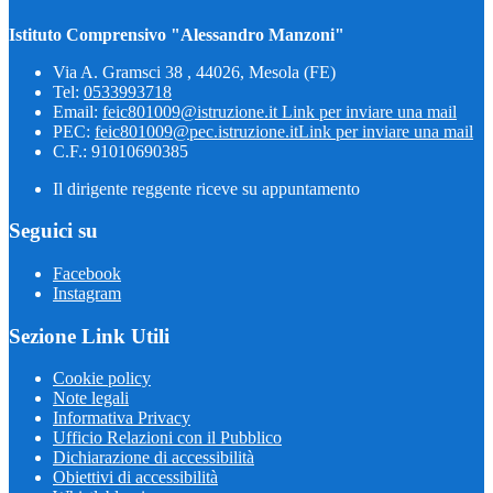
Istituto Comprensivo "Alessandro Manzoni"
Via A. Gramsci 38 , 44026, Mesola (FE)
Tel:
0533993718
Email:
feic801009@istruzione.it
Link per inviare una mail
PEC:
feic801009@pec.istruzione.it
Link per inviare una mail
C.F.: 91010690385
Il dirigente reggente riceve su appuntamento
Seguici su
Facebook
Instagram
Sezione Link Utili
Cookie policy
Note legali
Informativa Privacy
Ufficio Relazioni con il Pubblico
Dichiarazione di accessibilità
Obiettivi di accessibilità