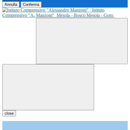
Annulla
Conferma
Istituto
Comprensivo "A. Manzoni"
Mesola - Bosco Mesola - Goro
close