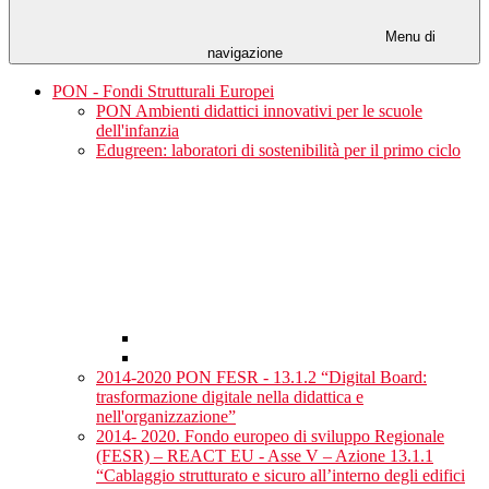
Menu di
navigazione
PON - Fondi Strutturali Europei
PON Ambienti didattici innovativi per le scuole
dell'infanzia
Edugreen: laboratori di sostenibilità per il primo ciclo
2014-2020 PON FESR - 13.1.2 “Digital Board:
trasformazione digitale nella didattica e
nell'organizzazione”
2014- 2020. Fondo europeo di sviluppo Regionale
(FESR) – REACT EU - Asse V – Azione 13.1.1
“Cablaggio strutturato e sicuro all’interno degli edifici