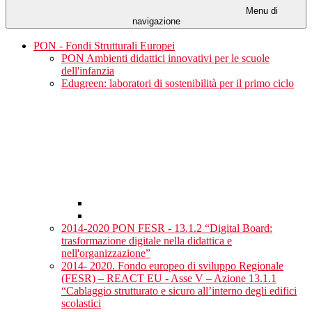
Menu di
navigazione
PON - Fondi Strutturali Europei
PON Ambienti didattici innovativi per le scuole
dell'infanzia
Edugreen: laboratori di sostenibilità per il primo ciclo
2014-2020 PON FESR - 13.1.2 “Digital Board:
trasformazione digitale nella didattica e
nell'organizzazione”
2014- 2020. Fondo europeo di sviluppo Regionale
(FESR) – REACT EU - Asse V – Azione 13.1.1
“Cablaggio strutturato e sicuro all’interno degli edifici
scolastici