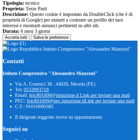
Tipologia:
tecnico
Proprieta:
Terze Parti
Descrizione:
Questo cookie è impostato da DoubleClick (che è di
proprietà di Google) per aiutarti a costruire un profilo dei tuoi
interessi e mostrarti annunci pertinenti su altri siti.
Durata:
6 mesi 3 giorni
Accetta tutti
Salva le preferenze
Istituto Comprensivo "Alessandro Manzoni"
Contatti
Istituto Comprensivo "Alessandro Manzoni"
Via A. Gramsci 38 , 44026, Mesola (FE)
Tel:
0533993718
Email:
feic801009@istruzione.it
Link per inviare una mail
PEC:
feic801009@pec.istruzione.it
Link per inviare una mail
C.F.: 91010690385
Il dirigente reggente riceve su appuntamento
Seguici su