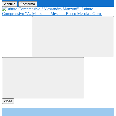
Annulla
Conferma
Istituto
Comprensivo "A. Manzoni"
Mesola - Bosco Mesola - Goro
close