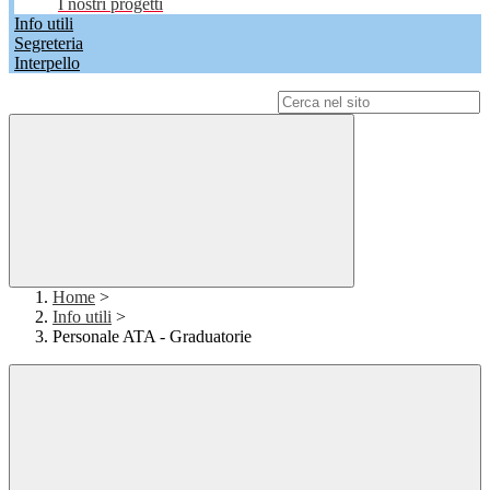
I nostri progetti
Info utili
Segreteria
Interpello
Campo di ricerca per le pagine del sito
Home
>
Info utili
>
Personale ATA - Graduatorie