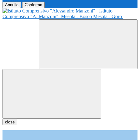
Annulla
Conferma
Istituto
Comprensivo "A. Manzoni"
Mesola - Bosco Mesola - Goro
close