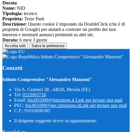
Durata
Nome:
NID
Tipologia:
tecnico
Proprieta:
Terze Parti
Descrizione:
Questo cookie è impostato da DoubleClick (che è di
proprietà di Google) per aiutarti a costruire un profilo dei tuoi
interessi e mostrarti annunci pertinenti su altri siti.
Durata:
6 mesi 3 giorni
Accetta tutti
Salva le preferenze
Istituto Comprensivo "Alessandro Manzoni"
Contatti
Istituto Comprensivo "Alessandro Manzoni"
Via A. Gramsci 38 , 44026, Mesola (FE)
Tel:
0533993718
Email:
feic801009@istruzione.it
Link per inviare una mail
PEC:
feic801009@pec.istruzione.it
Link per inviare una mail
C.F.: 91010690385
Il dirigente reggente riceve su appuntamento