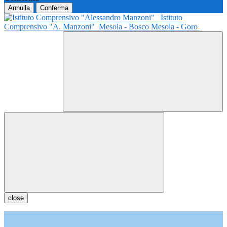
Annulla
Conferma
Istituto
Comprensivo "A. Manzoni"
Mesola - Bosco Mesola - Goro
close