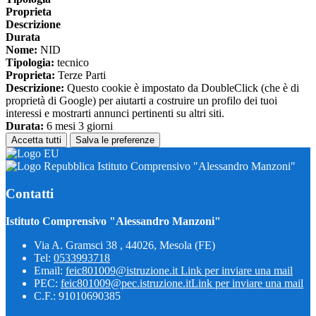
Proprieta
Descrizione
Durata
Nome:
NID
Tipologia:
tecnico
Proprieta:
Terze Parti
Descrizione:
Questo cookie è impostato da DoubleClick (che è di
proprietà di Google) per aiutarti a costruire un profilo dei tuoi
interessi e mostrarti annunci pertinenti su altri siti.
Durata:
6 mesi 3 giorni
Accetta tutti
Salva le preferenze
Istituto Comprensivo "Alessandro Manzoni"
Contatti
Istituto Comprensivo "Alessandro Manzoni"
Via A. Gramsci 38 , 44026, Mesola (FE)
Tel:
0533993718
Email:
feic801009@istruzione.it
Link per inviare una mail
PEC:
feic801009@pec.istruzione.it
Link per inviare una mail
C.F.: 91010690385