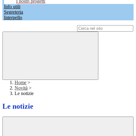
I nostri progetti
Info utili
Segreteria
Interpello
Campo di ricerca per le pagine del sito
Home
>
Novità
>
Le notizie
Le notizie