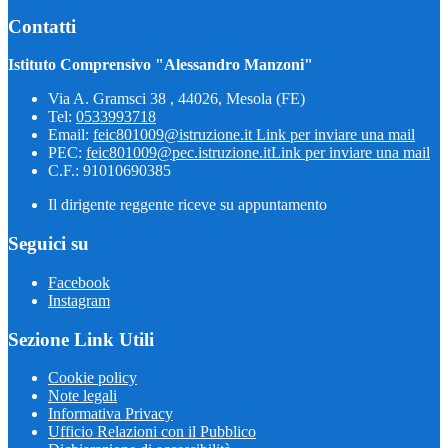
Contatti
Istituto Comprensivo "Alessandro Manzoni"
Via A. Gramsci 38 , 44026, Mesola (FE)
Tel:
0533993718
Email:
feic801009@istruzione.it
Link per inviare una mail
PEC:
feic801009@pec.istruzione.it
Link per inviare una mail
C.F.: 91010690385
Il dirigente reggente riceve su appuntamento
Seguici su
Facebook
Instagram
Sezione Link Utili
Cookie policy
Note legali
Informativa Privacy
Ufficio Relazioni con il Pubblico