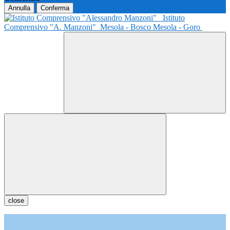
Annulla
Conferma
Istituto
Comprensivo "A. Manzoni"
Mesola - Bosco Mesola - Goro
close