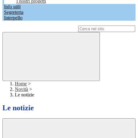
I nostri progetti
Info utili
Segreteria
Interpello
Campo di ricerca per le pagine del sito
Home
>
Novità
>
Le notizie
Le notizie