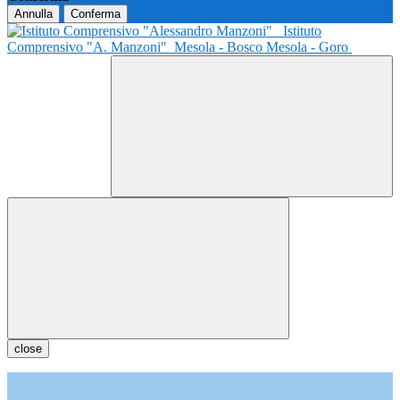
Annulla
Conferma
Istituto
Comprensivo "A. Manzoni"
Mesola - Bosco Mesola - Goro
close