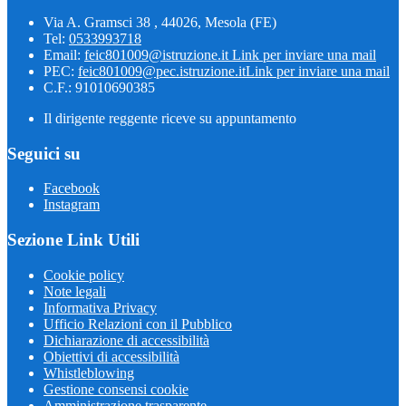
Via A. Gramsci 38 , 44026, Mesola (FE)
Tel:
0533993718
Email:
feic801009@istruzione.it
Link per inviare una mail
PEC:
feic801009@pec.istruzione.it
Link per inviare una mail
C.F.: 91010690385
Il dirigente reggente riceve su appuntamento
Seguici su
Facebook
Instagram
Sezione Link Utili
Cookie policy
Note legali
Informativa Privacy
Ufficio Relazioni con il Pubblico
Dichiarazione di accessibilità
Obiettivi di accessibilità
Whistleblowing
Gestione consensi cookie
Amministrazione trasparente