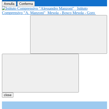
Annulla
Conferma
Istituto
Comprensivo "A. Manzoni"
Mesola - Bosco Mesola - Goro
close