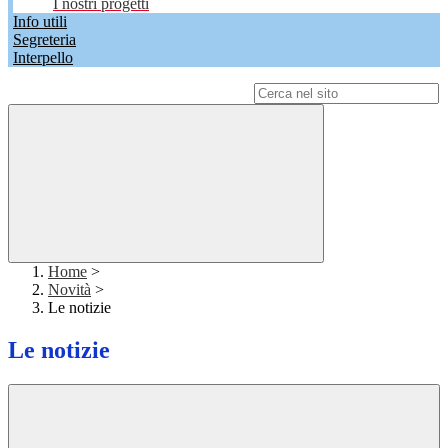
I nostri progetti
Info utili
Segreteria
Interpello
Campo di ricerca per le pagine del sito
Home
>
Novità
>
Le notizie
Le notizie