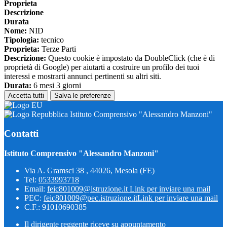
Proprieta
Descrizione
Durata
Nome:
NID
Tipologia:
tecnico
Proprieta:
Terze Parti
Descrizione:
Questo cookie è impostato da DoubleClick (che è di
proprietà di Google) per aiutarti a costruire un profilo dei tuoi
interessi e mostrarti annunci pertinenti su altri siti.
Durata:
6 mesi 3 giorni
Accetta tutti
Salva le preferenze
Istituto Comprensivo "Alessandro Manzoni"
Contatti
Istituto Comprensivo "Alessandro Manzoni"
Via A. Gramsci 38 , 44026, Mesola (FE)
Tel:
0533993718
Email:
feic801009@istruzione.it
Link per inviare una mail
PEC:
feic801009@pec.istruzione.it
Link per inviare una mail
C.F.: 91010690385
Il dirigente reggente riceve su appuntamento