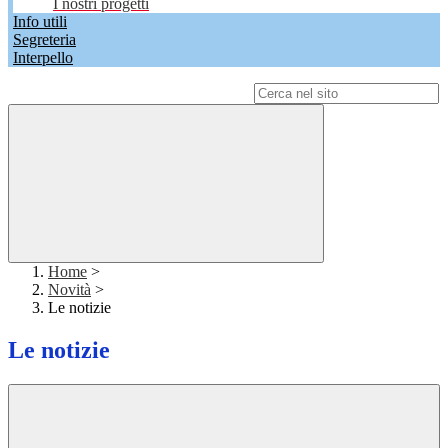
I nostri progetti
Info utili
Segreteria
Interpello
Campo di ricerca per le pagine del sito
Home
>
Novità
>
Le notizie
Le notizie