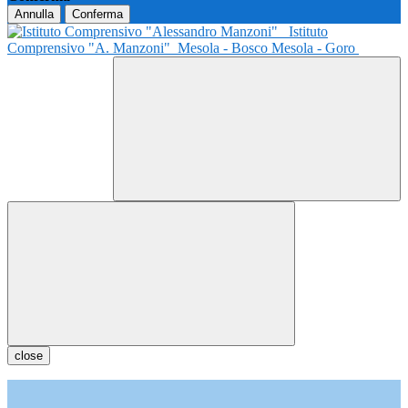
Annulla
Conferma
Istituto
Comprensivo "A. Manzoni"
Mesola - Bosco Mesola - Goro
close