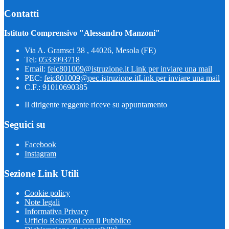
Contatti
Istituto Comprensivo "Alessandro Manzoni"
Via A. Gramsci 38 , 44026, Mesola (FE)
Tel:
0533993718
Email:
feic801009@istruzione.it
Link per inviare una mail
PEC:
feic801009@pec.istruzione.it
Link per inviare una mail
C.F.: 91010690385
Il dirigente reggente riceve su appuntamento
Seguici su
Facebook
Instagram
Sezione Link Utili
Cookie policy
Note legali
Informativa Privacy
Ufficio Relazioni con il Pubblico