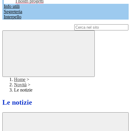
I nostri progetti
Info utili
Segreteria
Interpello
Campo di ricerca per le pagine del sito
Home
>
Novità
>
Le notizie
Le notizie