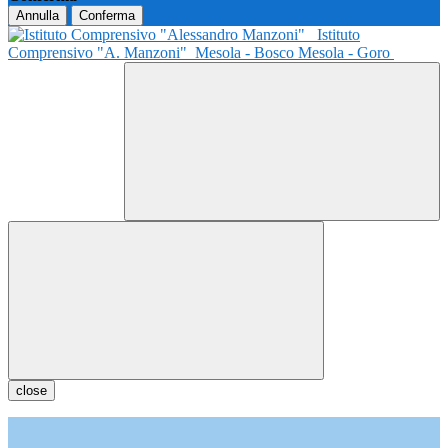
Annulla
Conferma
Istituto
Comprensivo "A. Manzoni"
Mesola - Bosco Mesola - Goro
close