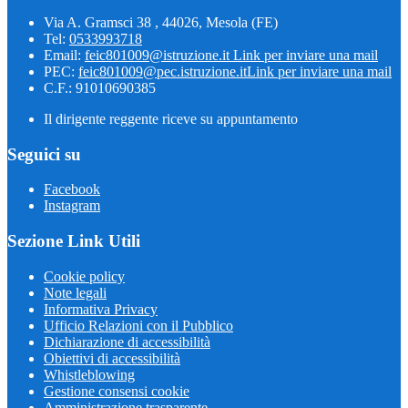
Via A. Gramsci 38 , 44026, Mesola (FE)
Tel:
0533993718
Email:
feic801009@istruzione.it
Link per inviare una mail
PEC:
feic801009@pec.istruzione.it
Link per inviare una mail
C.F.: 91010690385
Il dirigente reggente riceve su appuntamento
Seguici su
Facebook
Instagram
Sezione Link Utili
Cookie policy
Note legali
Informativa Privacy
Ufficio Relazioni con il Pubblico
Dichiarazione di accessibilità
Obiettivi di accessibilità
Whistleblowing
Gestione consensi cookie
Amministrazione trasparente