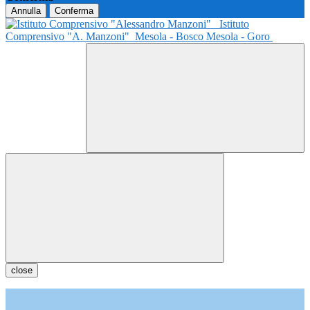
Annulla
Conferma
Istituto
Comprensivo "A. Manzoni"
Mesola - Bosco Mesola - Goro
close