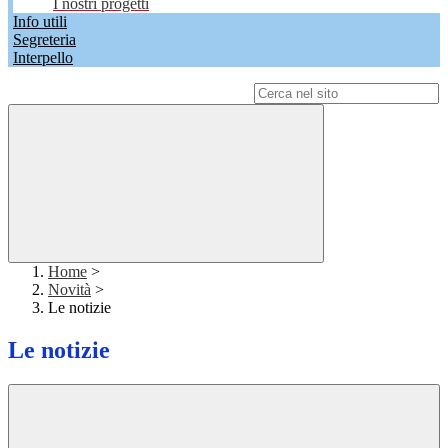
I nostri progetti
Info utili
Segreteria
Interpello
Campo di ricerca per le pagine del sito
Home
>
Novità
>
Le notizie
Le notizie