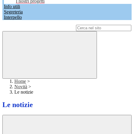
I nostri progetti
Info utili
Segreteria
Interpello
Campo di ricerca per le pagine del sito
Home
>
Novità
>
Le notizie
Le notizie