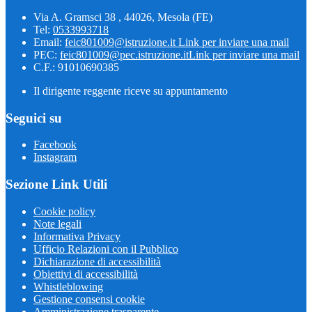
Via A. Gramsci 38 , 44026, Mesola (FE)
Tel:
0533993718
Email:
feic801009@istruzione.it
Link per inviare una mail
PEC:
feic801009@pec.istruzione.it
Link per inviare una mail
C.F.: 91010690385
Il dirigente reggente riceve su appuntamento
Seguici su
Facebook
Instagram
Sezione Link Utili
Cookie policy
Note legali
Informativa Privacy
Ufficio Relazioni con il Pubblico
Dichiarazione di accessibilità
Obiettivi di accessibilità
Whistleblowing
Gestione consensi cookie
Amministrazione trasparente