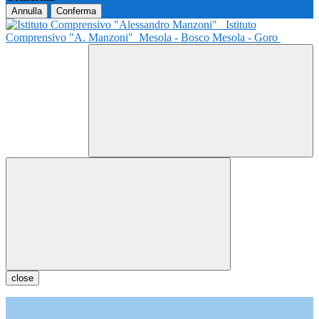
Annulla
Conferma
Istituto
Comprensivo "A. Manzoni"
Mesola - Bosco Mesola - Goro
close