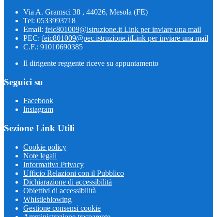
Via A. Gramsci 38 , 44026, Mesola (FE)
Tel:
0533993718
Email:
feic801009@istruzione.it
Link per inviare una mail
PEC:
feic801009@pec.istruzione.it
Link per inviare una mail
C.F.: 91010690385
Il dirigente reggente riceve su appuntamento
Seguici su
Facebook
Instagram
Sezione Link Utili
Cookie policy
Note legali
Informativa Privacy
Ufficio Relazioni con il Pubblico
Dichiarazione di accessibilità
Obiettivi di accessibilità
Whistleblowing
Gestione consensi cookie
Amministrazione trasparente