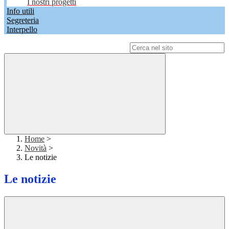
I nostri progetti
Info utili
Segreteria
Interpello
Campo di ricerca per le pagine del sito
Home
>
Novità
>
Le notizie
Le notizie