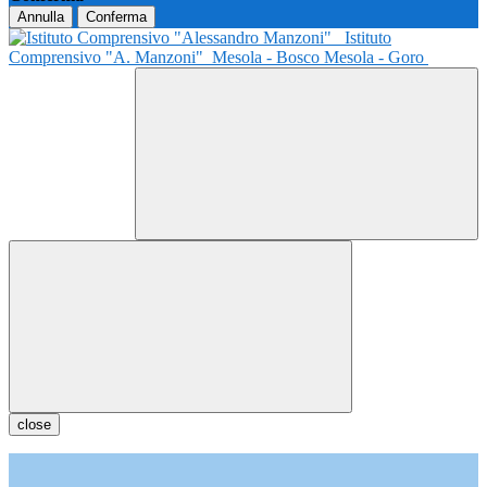
Annulla
Conferma
Istituto
Comprensivo "A. Manzoni"
Mesola - Bosco Mesola - Goro
close