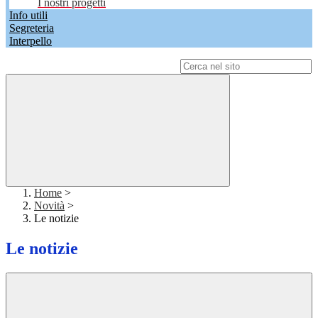
I nostri progetti
Info utili
Segreteria
Interpello
Campo di ricerca per le pagine del sito
Home
>
Novità
>
Le notizie
Le notizie