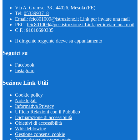
Via A. Gramsci 38 , 44026, Mesola (FE)
Tel:
0533993718
Email:
feic801009@istruzione.it
Link per inviare una mail
PEC:
feic801009@pec.istruzione.it
Link per inviare una mail
C.F.: 91010690385
Il dirigente reggente riceve su appuntamento
Seguici su
Facebook
Instagram
Sezione Link Utili
Cookie policy
Note legali
Informativa Privacy
Ufficio Relazioni con il Pubblico
Dichiarazione di accessibilità
Obiettivi di accessibilità
Whistleblowing
Gestione consensi cookie
Amministrazione trasparente