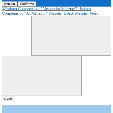
Annulla
Conferma
Istituto
Comprensivo "A. Manzoni"
Mesola - Bosco Mesola - Goro
close