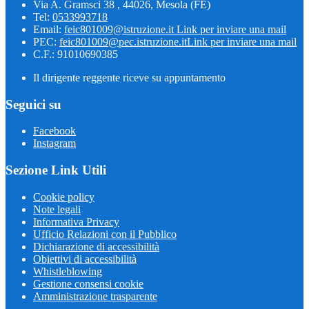
Via A. Gramsci 38 , 44026, Mesola (FE)
Tel:
0533993718
Email:
feic801009@istruzione.it
Link per inviare una mail
PEC:
feic801009@pec.istruzione.it
Link per inviare una mail
C.F.: 91010690385
Il dirigente reggente riceve su appuntamento
Seguici su
Facebook
Instagram
Sezione Link Utili
Cookie policy
Note legali
Informativa Privacy
Ufficio Relazioni con il Pubblico
Dichiarazione di accessibilità
Obiettivi di accessibilità
Whistleblowing
Gestione consensi cookie
Amministrazione trasparente