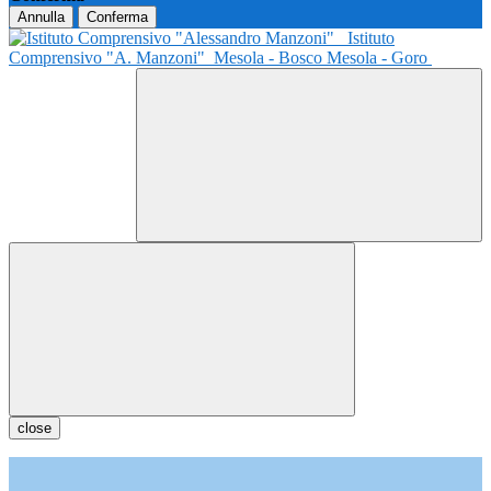
Annulla
Conferma
Istituto
Comprensivo "A. Manzoni"
Mesola - Bosco Mesola - Goro
close