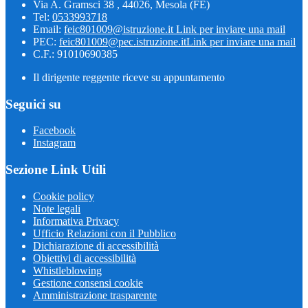
Via A. Gramsci 38 , 44026, Mesola (FE)
Tel:
0533993718
Email:
feic801009@istruzione.it
Link per inviare una mail
PEC:
feic801009@pec.istruzione.it
Link per inviare una mail
C.F.: 91010690385
Il dirigente reggente riceve su appuntamento
Seguici su
Facebook
Instagram
Sezione Link Utili
Cookie policy
Note legali
Informativa Privacy
Ufficio Relazioni con il Pubblico
Dichiarazione di accessibilità
Obiettivi di accessibilità
Whistleblowing
Gestione consensi cookie
Amministrazione trasparente