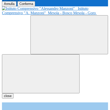
Annulla
Conferma
Istituto
Comprensivo "A. Manzoni"
Mesola - Bosco Mesola - Goro
close