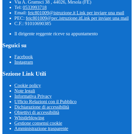
Via A. Gramsci 38 , 44026, Mesola (FE)
Tel:
0533993718
Email:
feic801009@istruzione.it
Link per inviare una mail
PEC:
feic801009@pec.istruzione.it
Link per inviare una mail
C.F.: 91010690385
Il dirigente reggente riceve su appuntamento
Seguici su
Facebook
Instagram
Sezione Link Utili
Cookie policy
Note legali
Informativa Privacy
Ufficio Relazioni con il Pubblico
Dichiarazione di accessibilità
Obiettivi di accessibilità
Whistleblowing
Gestione consensi cookie
Amministrazione trasparente