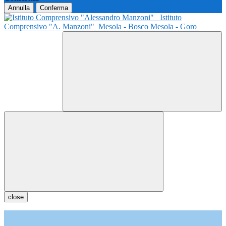
Annulla
Conferma
Istituto
Comprensivo "A. Manzoni"
Mesola - Bosco Mesola - Goro
close