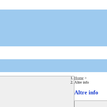
Home
>
Altre info
Altre info