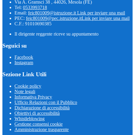
Via A. Gramsci 38 , 44026, Mesola (FE)
Tel:
0533993718
Email:
feic801009@istruzione.it
Link per inviare una mail
PEC:
feic801009@pec.istruzione.it
Link per inviare una mail
C.F.: 91010690385
Il dirigente reggente riceve su appuntamento
Seguici su
Facebook
Instagram
Sezione Link Utili
Cookie policy
Note legali
Informativa Privacy
Ufficio Relazioni con il Pubblico
Dichiarazione di accessibilità
Obiettivi di accessibilità
Whistleblowing
Gestione consensi cookie
Amministrazione trasparente