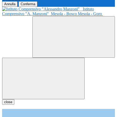
Annulla
Conferma
Istituto
Comprensivo "A. Manzoni"
Mesola - Bosco Mesola - Goro
close