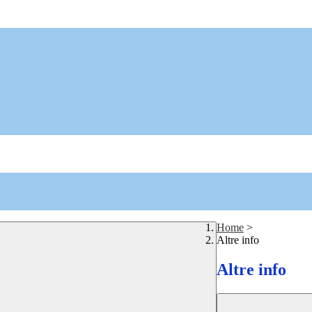
Home
>
Altre info
Altre info