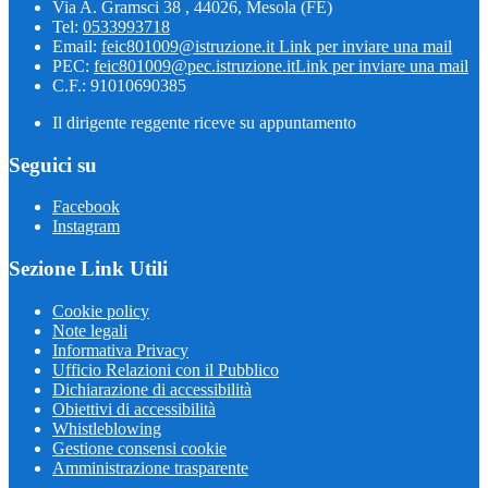
Via A. Gramsci 38 , 44026, Mesola (FE)
Tel:
0533993718
Email:
feic801009@istruzione.it
Link per inviare una mail
PEC:
feic801009@pec.istruzione.it
Link per inviare una mail
C.F.: 91010690385
Il dirigente reggente riceve su appuntamento
Seguici su
Facebook
Instagram
Sezione Link Utili
Cookie policy
Note legali
Informativa Privacy
Ufficio Relazioni con il Pubblico
Dichiarazione di accessibilità
Obiettivi di accessibilità
Whistleblowing
Gestione consensi cookie
Amministrazione trasparente