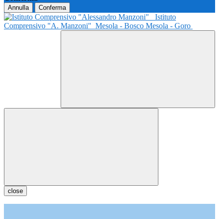
Annulla
Conferma
Istituto
Comprensivo "A. Manzoni"
Mesola - Bosco Mesola - Goro
close