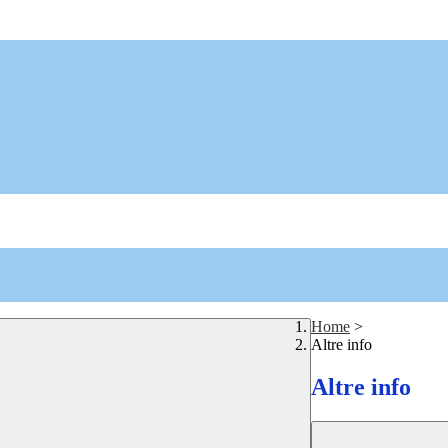
Home
>
Altre info
Altre info