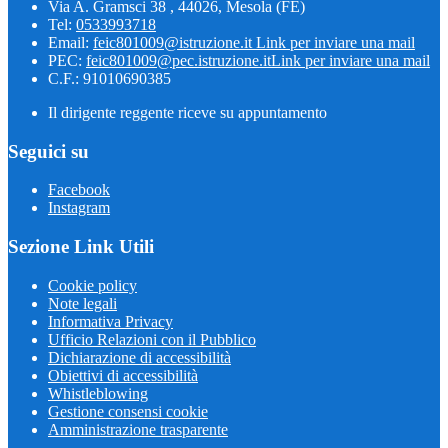
Via A. Gramsci 38 , 44026, Mesola (FE)
Tel:
0533993718
Email:
feic801009@istruzione.it
Link per inviare una mail
PEC:
feic801009@pec.istruzione.it
Link per inviare una mail
C.F.: 91010690385
Il dirigente reggente riceve su appuntamento
Seguici su
Facebook
Instagram
Sezione Link Utili
Cookie policy
Note legali
Informativa Privacy
Ufficio Relazioni con il Pubblico
Dichiarazione di accessibilità
Obiettivi di accessibilità
Whistleblowing
Gestione consensi cookie
Amministrazione trasparente