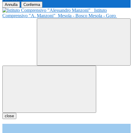
Annulla
Conferma
Istituto
Comprensivo "A. Manzoni"
Mesola - Bosco Mesola - Goro
close