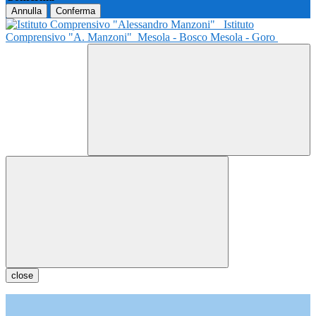
Annulla
Conferma
Istituto
Comprensivo "A. Manzoni"
Mesola - Bosco Mesola - Goro
close