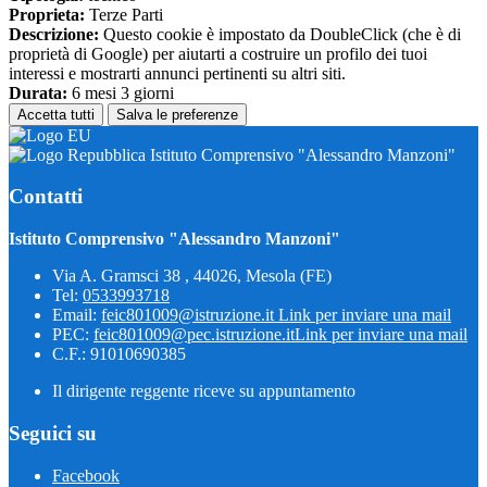
Proprieta:
Terze Parti
Descrizione:
Questo cookie è impostato da DoubleClick (che è di
proprietà di Google) per aiutarti a costruire un profilo dei tuoi
interessi e mostrarti annunci pertinenti su altri siti.
Durata:
6 mesi 3 giorni
Accetta tutti
Salva le preferenze
Istituto Comprensivo "Alessandro Manzoni"
Contatti
Istituto Comprensivo "Alessandro Manzoni"
Via A. Gramsci 38 , 44026, Mesola (FE)
Tel:
0533993718
Email:
feic801009@istruzione.it
Link per inviare una mail
PEC:
feic801009@pec.istruzione.it
Link per inviare una mail
C.F.: 91010690385
Il dirigente reggente riceve su appuntamento
Seguici su
Facebook