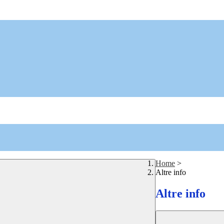
Home
>
Altre info
Altre info