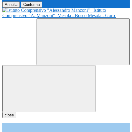
Annulla
Conferma
Istituto
Comprensivo "A. Manzoni"
Mesola - Bosco Mesola - Goro
close