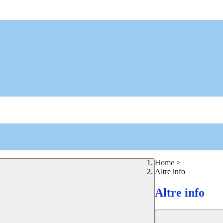
Home
>
Altre info
Altre info